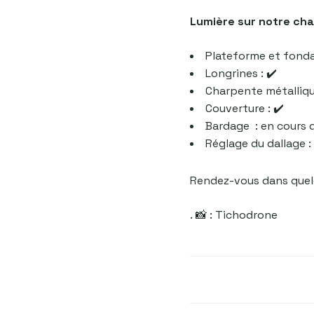
Lumière sur notre cha
Plateforme et fondat
Longrines : ✔️
Charpente métallique
Couverture : ✔️
Bardage
: en cours 
Réglage du dallage : 
Rendez-vous dans quelq
.
📸 : Tichodrone