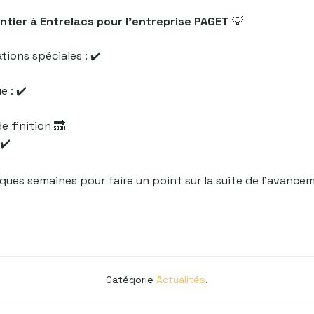
ntier à Entrelacs pour l’entreprise PAGET
💡
ions spéciales : ✔️
 : ✔️
de finition 🔜
✔️
ues semaines pour faire un point sur la suite de l’avancem
Catégorie
Actualités
.